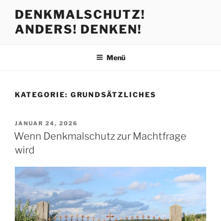
Zum
DENKMALSCHUTZ!
Inhalt
ANDERS! DENKEN!
springen
Menü
KATEGORIE:
GRUNDSÄTZLICHES
VERÖFFENTLICHT
JANUAR 24, 2026
AM
Wenn Denkmalschutz zur Machtfrage
wird